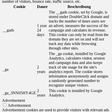
number of visitors, bounce rate, traffic source, etc.
Cookie
Dauer
Beschreibung
The __gads cookie, set by Google, is
stored under DoubleClick domain and
tracks the number of times users see
1 year
an advert, measures the success of the
__gads
24
campaign and calculates its revenue.
days
This cookie can only be read from the
domain they are set on and will not
track any data while browsing
through other sites.
The _ga cookie, installed by Google
Analytics, calculates visitor, session
and campaign data and also keeps
2
track of site usage for the site's
_ga
years
analytics report. The cookie stores
information anonymously and assigns
a randomly generated number to
recognize unique visitors.
2
This cookie is installed by Google
_ga_3NN05HY4GE
years
Analytics.
Advertisement
Advertisement
Advertisement cookies are used to provide visitors with relevant ads