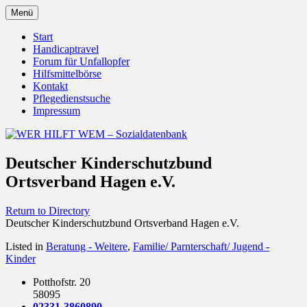
Zum
Menü
Inhalt
Behörden Verbände Organisationen
WER HILFT WEM –
springen
Start
Handicaptravel
Sozialdatenbank
Forum für Unfallopfer
Hilfsmittelbörse
Kontakt
Pflegedienstsuche
Impressum
Deutscher Kinderschutzbund
Ortsverband Hagen e.V.
Return to Directory
Deutscher Kinderschutzbund Ortsverband Hagen e.V.
Listed in
Beratung - Weitere
,
Familie/ Parnterschaft/ Jugend -
Kinder
Potthofstr. 20
58095
02331-3860890