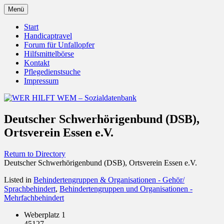
Zum
Menü
Inhalt
Behörden Verbände Organisationen
WER HILFT WEM –
springen
Start
Handicaptravel
Sozialdatenbank
Forum für Unfallopfer
Hilfsmittelbörse
Kontakt
Pflegedienstsuche
Impressum
Deutscher Schwerhörigenbund (DSB),
Ortsverein Essen e.V.
Return to Directory
Deutscher Schwerhörigenbund (DSB), Ortsverein Essen e.V.
Listed in
Behindertengruppen & Organisationen - Gehör/
Sprachbehindert
,
Behindertengruppen und Organisationen -
Mehrfachbehindert
Weberplatz 1
45127