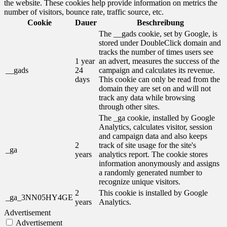
the website. These cookies help provide information on metrics the
number of visitors, bounce rate, traffic source, etc.
Cookie
Dauer
Beschreibung
The __gads cookie, set by Google, is
stored under DoubleClick domain and
tracks the number of times users see
1 year
an advert, measures the success of the
__gads
24
campaign and calculates its revenue.
days
This cookie can only be read from the
domain they are set on and will not
track any data while browsing
through other sites.
The _ga cookie, installed by Google
Analytics, calculates visitor, session
and campaign data and also keeps
2
track of site usage for the site's
_ga
years
analytics report. The cookie stores
information anonymously and assigns
a randomly generated number to
recognize unique visitors.
2
This cookie is installed by Google
_ga_3NN05HY4GE
years
Analytics.
Advertisement
Advertisement