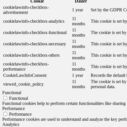
Cookie
Dauer
cookielawinfo-checkbox-
1 year
Set by the GDPR Cook
advertisement
11
cookielawinfo-checkbox-analytics
This cookie is set b
months
11
cookielawinfo-checkbox-functional
The cookie is set by
months
11
cookielawinfo-checkbox-necessary
This cookie is set b
months
11
cookielawinfo-checkbox-others
This cookie is set b
months
cookielawinfo-checkbox-
11
This cookie is set 
performance
months
CookieLawInfoConsent
1 year
Records the default 
11
The cookie is set by
viewed_cookie_policy
months
personal data.
Functional
Functional
Functional cookies help to perform certain functionalities like sharing 
Performance
Performance
Performance cookies are used to understand and analyze the key perfor
Analytics