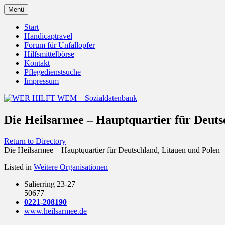
Zum
Menü
Inhalt
Behörden Verbände Organisationen
WER HILFT WEM – Sozialdat
springen
Start
Handicaptravel
Forum für Unfallopfer
Hilfsmittelbörse
Kontakt
Pflegedienstsuche
Impressum
Die Heilsarmee – Hauptquartier für Deuts
Return to Directory
Die Heilsarmee – Hauptquartier für Deutschland, Litauen und Polen
Listed in
Weitere Organisationen
Salierring 23-27
50677
0221-208190
www.heilsarmee.de