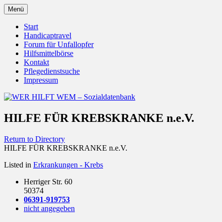
Zum
Menü
Inhalt
Behörden Verbände Organisationen
WER HILFT WEM –
springen
Start
Handicaptravel
Sozialdatenbank
Forum für Unfallopfer
Hilfsmittelbörse
Kontakt
Pflegedienstsuche
Impressum
HILFE FÜR KREBSKRANKE n.e.V.
Return to Directory
HILFE FÜR KREBSKRANKE n.e.V.
Listed in
Erkrankungen - Krebs
Herriger Str. 60
50374
06391-919753
nicht angegeben