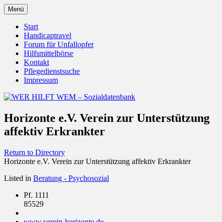
Zum
Menü
Inhalt
Behörden Verbände Organisationen
WER HILFT WEM –
springen
Start
Handicaptravel
Sozialdatenbank
Forum für Unfallopfer
Hilfsmittelbörse
Kontakt
Pflegedienstsuche
Impressum
Horizonte e.V. Verein zur Unterstützung
affektiv Erkrankter
Return to Directory
Horizonte e.V. Verein zur Unterstützung affektiv Erkrankter
Listed in
Beratung - Psychosozial
Pf. 1111
85529
www.verein-horizonte.de