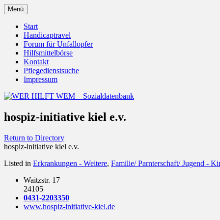
Zum
Menü
Inhalt
Behörden Verbände Organisationen
WER HILFT WEM – Sozialdat
springen
Start
Handicaptravel
Forum für Unfallopfer
Hilfsmittelbörse
Kontakt
Pflegedienstsuche
Impressum
hospiz-initiative kiel e.v.
Return to Directory
hospiz-initiative kiel e.v.
Listed in
Erkrankungen - Weitere
,
Familie/ Parnterschaft/ Jugend - Ki
Waitzstr. 17
24105
0431-2203350
www.hospiz-initiative-kiel.de