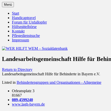
Zum
Menü
Inhalt
Behörden Verbände Organisationen
WER HILFT WEM – Sozialdat
springen
Start
Handicaptravel
Forum für Unfallopfer
Hilfsmittelbörse
Kontakt
Pflegedienstsuche
Impressum
Landesarbeitsgemeinschaft Hilfe für Behin
Return to Directory
Landesarbeitsgemeinschaft Hilfe für Behinderte in Bayern e.V.
Listed in
Behindertengruppen und Organisationen - Allgemeine
Orleansplatz 3
81667
089-4599240
www.lagh-bayern.de