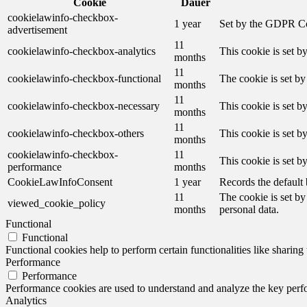
Cookie
Dauer
cookielawinfo-checkbox-
1 year
Set by the GDPR Cook
advertisement
11
cookielawinfo-checkbox-analytics
This cookie is set b
months
11
cookielawinfo-checkbox-functional
The cookie is set by
months
11
cookielawinfo-checkbox-necessary
This cookie is set b
months
11
cookielawinfo-checkbox-others
This cookie is set b
months
cookielawinfo-checkbox-
11
This cookie is set 
performance
months
CookieLawInfoConsent
1 year
Records the default 
11
The cookie is set by
viewed_cookie_policy
months
personal data.
Functional
Functional
Functional cookies help to perform certain functionalities like sharing 
Performance
Performance
Performance cookies are used to understand and analyze the key perfor
Analytics