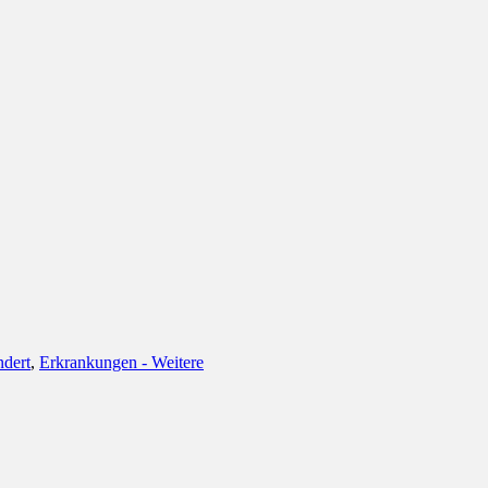
enbank
ndert
,
Erkrankungen - Weitere