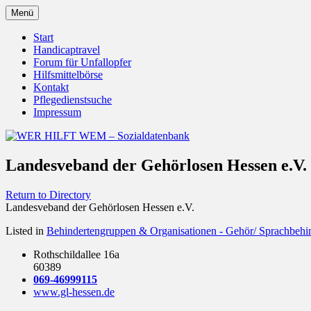
Zum
Menü
Inhalt
Behörden Verbände Organisationen
WER HILFT WEM – Sozialdat
springen
Start
Handicaptravel
Forum für Unfallopfer
Hilfsmittelbörse
Kontakt
Pflegedienstsuche
Impressum
Landesveband der Gehörlosen Hessen e.V.
Return to Directory
Landesveband der Gehörlosen Hessen e.V.
Listed in
Behindertengruppen & Organisationen - Gehör/ Sprachbehi
Rothschildallee 16a
60389
069-46999115
www.gl-hessen.de