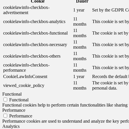
Cookie
Dauer
cookielawinfo-checkbox-
1 year
Set by the GDPR Cook
advertisement
11
cookielawinfo-checkbox-analytics
This cookie is set b
months
11
cookielawinfo-checkbox-functional
The cookie is set by
months
11
cookielawinfo-checkbox-necessary
This cookie is set b
months
11
cookielawinfo-checkbox-others
This cookie is set b
months
cookielawinfo-checkbox-
11
This cookie is set 
performance
months
CookieLawInfoConsent
1 year
Records the default 
11
The cookie is set by
viewed_cookie_policy
months
personal data.
Functional
Functional
Functional cookies help to perform certain functionalities like sharing 
Performance
Performance
Performance cookies are used to understand and analyze the key perfor
Analytics