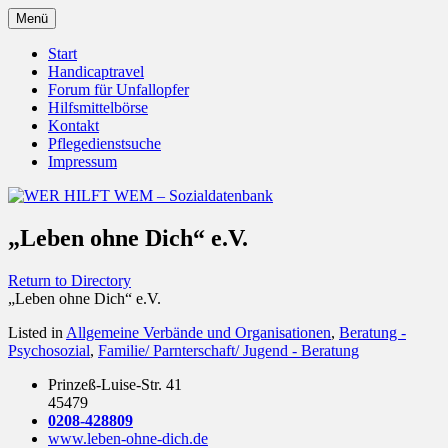
Zum
Menü
Inhalt
Behörden Verbände Organisationen
WER HILFT WEM –
springen
Start
Handicaptravel
Sozialdatenbank
Forum für Unfallopfer
Hilfsmittelbörse
Kontakt
Pflegedienstsuche
Impressum
„Leben ohne Dich“ e.V.
Return to Directory
„Leben ohne Dich“ e.V.
Listed in
Allgemeine Verbände und Organisationen
,
Beratung -
Psychosozial
,
Familie/ Parnterschaft/ Jugend - Beratung
Prinzeß-Luise-Str. 41
45479
0208-428809
www.leben-ohne-dich.de