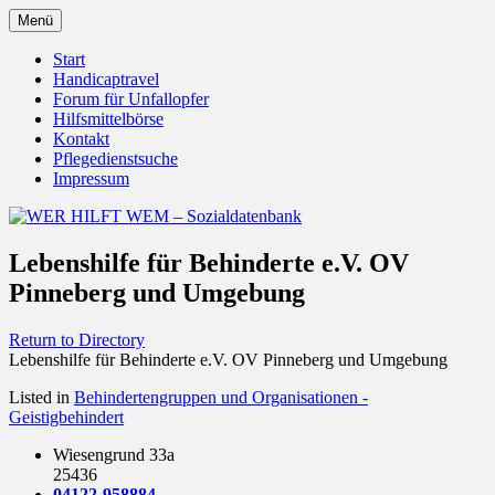
Zum
Menü
Inhalt
Behörden Verbände Organisationen
WER HILFT WEM –
springen
Start
Handicaptravel
Sozialdatenbank
Forum für Unfallopfer
Hilfsmittelbörse
Kontakt
Pflegedienstsuche
Impressum
Lebenshilfe für Behinderte e.V. OV
Pinneberg und Umgebung
Return to Directory
Lebenshilfe für Behinderte e.V. OV Pinneberg und Umgebung
Listed in
Behindertengruppen und Organisationen -
Geistigbehindert
Wiesengrund 33a
25436
04122-958884