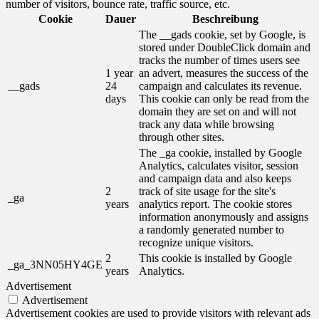
number of visitors, bounce rate, traffic source, etc.
Cookie
Dauer
Beschreibung
The __gads cookie, set by Google, is
stored under DoubleClick domain and
tracks the number of times users see
1 year
an advert, measures the success of the
__gads
24
campaign and calculates its revenue.
days
This cookie can only be read from the
domain they are set on and will not
track any data while browsing
through other sites.
The _ga cookie, installed by Google
Analytics, calculates visitor, session
and campaign data and also keeps
2
track of site usage for the site's
_ga
years
analytics report. The cookie stores
information anonymously and assigns
a randomly generated number to
recognize unique visitors.
2
This cookie is installed by Google
_ga_3NN05HY4GE
years
Analytics.
Advertisement
Advertisement
Advertisement cookies are used to provide visitors with relevant ads