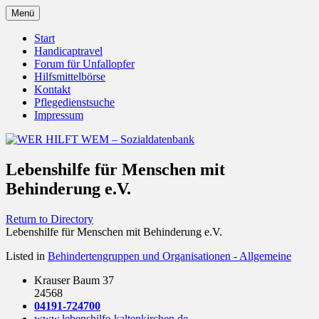
Zum
Menü
Inhalt
Behörden Verbände Organisationen
WER HILFT WEM –
springen
Start
Handicaptravel
Sozialdatenbank
Forum für Unfallopfer
Hilfsmittelbörse
Kontakt
Pflegedienstsuche
Impressum
Lebenshilfe für Menschen mit
Behinderung e.V.
Return to Directory
Lebenshilfe für Menschen mit Behinderung e.V.
Listed in
Behindertengruppen und Organisationen - Allgemeine
Krauser Baum 37
24568
04191-724700
www.lebenshilfe-kaltenkirchen.de