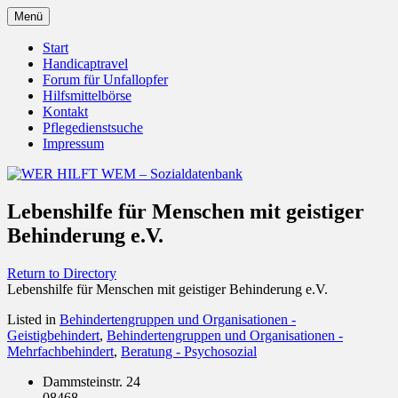
Zum
Menü
Inhalt
Behörden Verbände Organisationen
WER HILFT WEM –
springen
Start
Handicaptravel
Sozialdatenbank
Forum für Unfallopfer
Hilfsmittelbörse
Kontakt
Pflegedienstsuche
Impressum
Lebenshilfe für Menschen mit geistiger
Behinderung e.V.
Return to Directory
Lebenshilfe für Menschen mit geistiger Behinderung e.V.
Listed in
Behindertengruppen und Organisationen -
Geistigbehindert
,
Behindertengruppen und Organisationen -
Mehrfachbehindert
,
Beratung - Psychosozial
Dammsteinstr. 24
08468