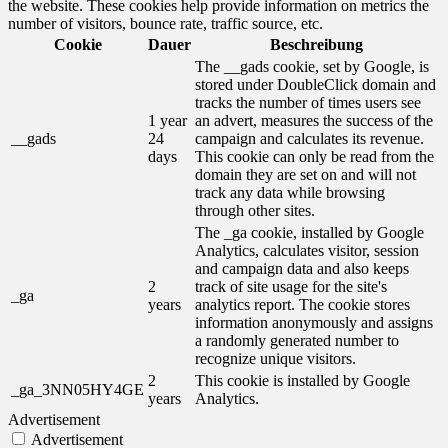
the website. These cookies help provide information on metrics the
number of visitors, bounce rate, traffic source, etc.
Cookie
Dauer
Beschreibung
The __gads cookie, set by Google, is
stored under DoubleClick domain and
tracks the number of times users see
1 year
an advert, measures the success of the
__gads
24
campaign and calculates its revenue.
days
This cookie can only be read from the
domain they are set on and will not
track any data while browsing
through other sites.
The _ga cookie, installed by Google
Analytics, calculates visitor, session
and campaign data and also keeps
2
track of site usage for the site's
_ga
years
analytics report. The cookie stores
information anonymously and assigns
a randomly generated number to
recognize unique visitors.
2
This cookie is installed by Google
_ga_3NN05HY4GE
years
Analytics.
Advertisement
Advertisement