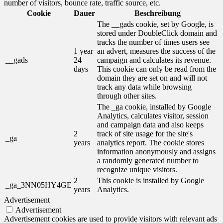
number of visitors, bounce rate, traffic source, etc.
Cookie
Dauer
Beschreibung
The __gads cookie, set by Google, is
stored under DoubleClick domain and
tracks the number of times users see
1 year
an advert, measures the success of the
__gads
24
campaign and calculates its revenue.
days
This cookie can only be read from the
domain they are set on and will not
track any data while browsing
through other sites.
The _ga cookie, installed by Google
Analytics, calculates visitor, session
and campaign data and also keeps
2
track of site usage for the site's
_ga
years
analytics report. The cookie stores
information anonymously and assigns
a randomly generated number to
recognize unique visitors.
2
This cookie is installed by Google
_ga_3NN05HY4GE
years
Analytics.
Advertisement
Advertisement
Advertisement cookies are used to provide visitors with relevant ads