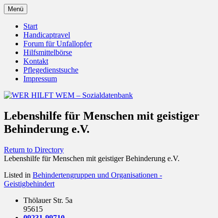
Zum
Menü
Inhalt
Behörden Verbände Organisationen
WER HILFT WEM –
springen
Start
Handicaptravel
Sozialdatenbank
Forum für Unfallopfer
Hilfsmittelbörse
Kontakt
Pflegedienstsuche
Impressum
Lebenshilfe für Menschen mit geistiger
Behinderung e.V.
Return to Directory
Lebenshilfe für Menschen mit geistiger Behinderung e.V.
Listed in
Behindertengruppen und Organisationen -
Geistigbehindert
Thölauer Str. 5a
95615
09231-99710