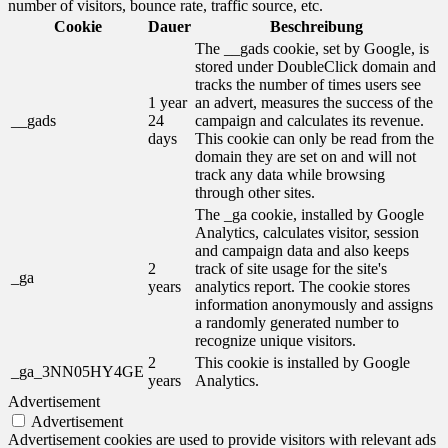
number of visitors, bounce rate, traffic source, etc.
Cookie
Dauer
Beschreibung
The __gads cookie, set by Google, is
stored under DoubleClick domain and
tracks the number of times users see
1 year
an advert, measures the success of the
__gads
24
campaign and calculates its revenue.
days
This cookie can only be read from the
domain they are set on and will not
track any data while browsing
through other sites.
The _ga cookie, installed by Google
Analytics, calculates visitor, session
and campaign data and also keeps
2
track of site usage for the site's
_ga
years
analytics report. The cookie stores
information anonymously and assigns
a randomly generated number to
recognize unique visitors.
2
This cookie is installed by Google
_ga_3NN05HY4GE
years
Analytics.
Advertisement
Advertisement
Advertisement cookies are used to provide visitors with relevant ads