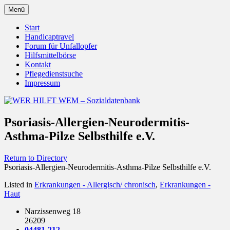
Zum
Menü
Inhalt
Behörden Verbände Organisationen
WER HILFT WEM –
springen
Start
Handicaptravel
Sozialdatenbank
Forum für Unfallopfer
Hilfsmittelbörse
Kontakt
Pflegedienstsuche
Impressum
Psoriasis-Allergien-Neurodermitis-
Asthma-Pilze Selbsthilfe e.V.
Return to Directory
Psoriasis-Allergien-Neurodermitis-Asthma-Pilze Selbsthilfe e.V.
Listed in
Erkrankungen - Allergisch/ chronisch
,
Erkrankungen -
Haut
Narzissenweg 18
26209
04481-212