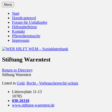
Zum
Menü
Inhalt
Behörden Verbände Organisationen
WER HILFT WEM –
springen
Start
Handicaptravel
Sozialdatenbank
Forum für Unfallopfer
Hilfsmittelbörse
Kontakt
Pflegedienstsuche
Impressum
Stiftung Warentest
Return to Directory
Stiftung Warentest
Listed in
Geld
,
Recht - Verbraucherrecht/-schutz
Lützowplatz 11-13
10785
030-26310
www.stiftung-warentest.de