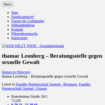
Zum
Menü
Inhalt
Behörden Verbände Organisationen
WER HILFT WEM –
springen
Start
Handicaptravel
Sozialdatenbank
Forum für Unfallopfer
Hilfsmittelbörse
Kontakt
Pflegedienstsuche
Impressum
thamar Leonberg – Beratungsstelle gegen
sexuelle Gewalt
Return to Directory
thamar Leonberg – Beratungsstelle gegen sexuelle Gewalt
Listed in
Familie/ Parnterschaft/ Jugend - Beratung
,
Familie/
Parnterschaft/ Jugend - Frauen
Rutesheimer Straße 50/1
71229
0 70 31 -22 20 66