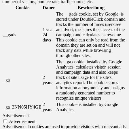
number of visitors, bounce rate, traffic source, etc.
Cookie
Dauer
Beschreibung
The __gads cookie, set by Google, is
stored under DoubleClick domain and
tracks the number of times users see
1 year
an advert, measures the success of the
__gads
24
campaign and calculates its revenue.
days
This cookie can only be read from the
domain they are set on and will not
track any data while browsing
through other sites.
The _ga cookie, installed by Google
Analytics, calculates visitor, session
and campaign data and also keeps
2
track of site usage for the site's
_ga
years
analytics report. The cookie stores
information anonymously and assigns
a randomly generated number to
recognize unique visitors.
2
This cookie is installed by Google
_ga_3NN05HY4GE
years
Analytics.
Advertisement
Advertisement
Advertisement cookies are used to provide visitors with relevant ads