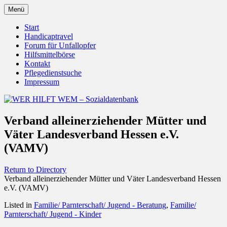
Zum
Menü
Inhalt
Behörden Verbände Organisationen
WER HILFT WEM –
springen
Start
Handicaptravel
Sozialdatenbank
Forum für Unfallopfer
Hilfsmittelbörse
Kontakt
Pflegedienstsuche
Impressum
Verband alleinerziehender Mütter und
Väter Landesverband Hessen e.V.
(VAMV)
Return to Directory
Verband alleinerziehender Mütter und Väter Landesverband Hessen
e.V. (VAMV)
Listed in
Familie/ Parnterschaft/ Jugend - Beratung
,
Familie/
Parnterschaft/ Jugend - Kinder