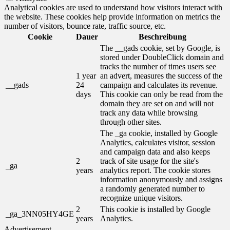
Analytical cookies are used to understand how visitors interact with
the website. These cookies help provide information on metrics the
number of visitors, bounce rate, traffic source, etc.
Cookie
Dauer
Beschreibung
The __gads cookie, set by Google, is
stored under DoubleClick domain and
tracks the number of times users see
1 year
an advert, measures the success of the
__gads
24
campaign and calculates its revenue.
days
This cookie can only be read from the
domain they are set on and will not
track any data while browsing
through other sites.
The _ga cookie, installed by Google
Analytics, calculates visitor, session
and campaign data and also keeps
2
track of site usage for the site's
_ga
years
analytics report. The cookie stores
information anonymously and assigns
a randomly generated number to
recognize unique visitors.
2
This cookie is installed by Google
_ga_3NN05HY4GE
years
Analytics.
Advertisement