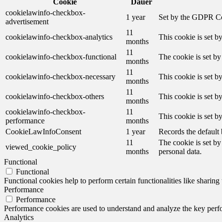
Cookie
Dauer
cookielawinfo-checkbox-
1 year
Set by the GDPR Cook
advertisement
11
cookielawinfo-checkbox-analytics
This cookie is set b
months
11
cookielawinfo-checkbox-functional
The cookie is set by
months
11
cookielawinfo-checkbox-necessary
This cookie is set b
months
11
cookielawinfo-checkbox-others
This cookie is set b
months
cookielawinfo-checkbox-
11
This cookie is set 
performance
months
CookieLawInfoConsent
1 year
Records the default 
11
The cookie is set by
viewed_cookie_policy
months
personal data.
Functional
Functional
Functional cookies help to perform certain functionalities like sharing 
Performance
Performance
Performance cookies are used to understand and analyze the key perfor
Analytics