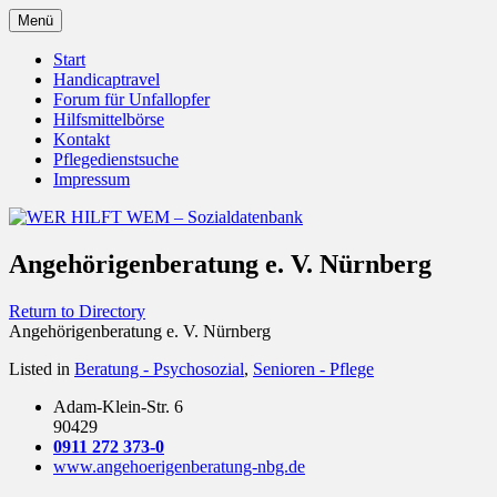
Zum
Menü
Inhalt
Behörden Verbände Organisationen
WER HILFT WEM – Sozialdat
springen
Start
Handicaptravel
Forum für Unfallopfer
Hilfsmittelbörse
Kontakt
Pflegedienstsuche
Impressum
Angehörigenberatung e. V. Nürnberg
Return to Directory
Angehörigenberatung e. V. Nürnberg
Listed in
Beratung - Psychosozial
,
Senioren - Pflege
Adam-Klein-Str. 6
90429
0911 272 373-0
www.angehoerigenberatung-nbg.de