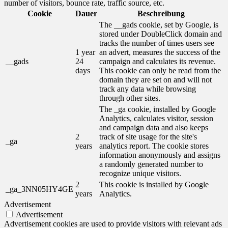
number of visitors, bounce rate, traffic source, etc.
Cookie
Dauer
Beschreibung
The __gads cookie, set by Google, is
stored under DoubleClick domain and
tracks the number of times users see
1 year
an advert, measures the success of the
__gads
24
campaign and calculates its revenue.
days
This cookie can only be read from the
domain they are set on and will not
track any data while browsing
through other sites.
The _ga cookie, installed by Google
Analytics, calculates visitor, session
and campaign data and also keeps
2
track of site usage for the site's
_ga
years
analytics report. The cookie stores
information anonymously and assigns
a randomly generated number to
recognize unique visitors.
2
This cookie is installed by Google
_ga_3NN05HY4GE
years
Analytics.
Advertisement
Advertisement
Advertisement cookies are used to provide visitors with relevant ads