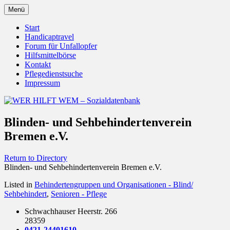
Zum
Menü
Inhalt
Behörden Verbände Organisationen
WER HILFT WEM –
springen
Start
Handicaptravel
Sozialdatenbank
Forum für Unfallopfer
Hilfsmittelbörse
Kontakt
Pflegedienstsuche
Impressum
Blinden- und Sehbehindertenverein
Bremen e.V.
Return to Directory
Blinden- und Sehbehindertenverein Bremen e.V.
Listed in
Behindertengruppen und Organisationen - Blind/
Sehbehindert
,
Senioren - Pflege
Schwachhauser Heerstr. 266
28359
0421-24401610