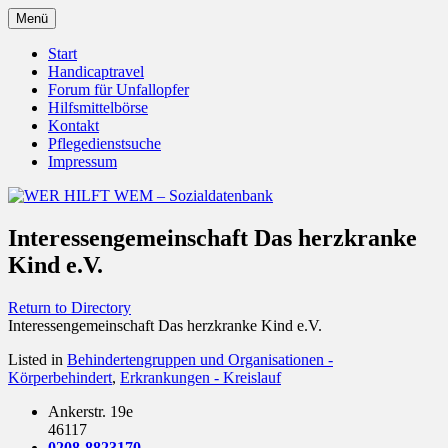
Zum
Menü
Inhalt
Behörden Verbände Organisationen
WER HILFT WEM –
springen
Start
Handicaptravel
Sozialdatenbank
Forum für Unfallopfer
Hilfsmittelbörse
Kontakt
Pflegedienstsuche
Impressum
Interessengemeinschaft Das herzkranke
Kind e.V.
Return to Directory
Interessengemeinschaft Das herzkranke Kind e.V.
Listed in
Behindertengruppen und Organisationen -
Körperbehindert
,
Erkrankungen - Kreislauf
Ankerstr. 19e
46117
0208-8823170