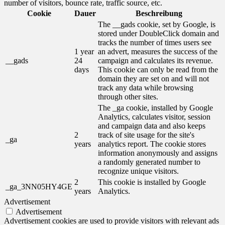
number of visitors, bounce rate, traffic source, etc.
Cookie
Dauer
Beschreibung
The __gads cookie, set by Google, is
stored under DoubleClick domain and
tracks the number of times users see
1 year
an advert, measures the success of the
__gads
24
campaign and calculates its revenue.
days
This cookie can only be read from the
domain they are set on and will not
track any data while browsing
through other sites.
The _ga cookie, installed by Google
Analytics, calculates visitor, session
and campaign data and also keeps
2
track of site usage for the site's
_ga
years
analytics report. The cookie stores
information anonymously and assigns
a randomly generated number to
recognize unique visitors.
2
This cookie is installed by Google
_ga_3NN05HY4GE
years
Analytics.
Advertisement
Advertisement
Advertisement cookies are used to provide visitors with relevant ads