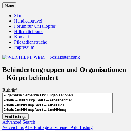
Zum
Menü
Inhalt
Behörden Verbände Organisationen
WER HILFT WEM –
springen
Start
Handicaptravel
Sozialdatenbank
Forum für Unfallopfer
Hilfsmittelbörse
Kontakt
Pflegedienstsuche
Impressum
Behindertengruppen und Organisationen
- Körperbehindert
Rubrik
*
Advanced Search
Verzeichnis
Alle Einträge anschauen
Add Listing