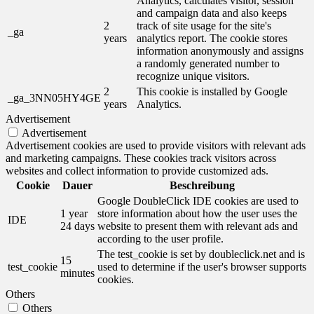
Analytics, calculates visitor, session
and campaign data and also keeps
2
track of site usage for the site's
_ga
years
analytics report. The cookie stores
information anonymously and assigns
a randomly generated number to
recognize unique visitors.
2
This cookie is installed by Google
_ga_3NN05HY4GE
years
Analytics.
Advertisement
Advertisement
Advertisement cookies are used to provide visitors with relevant ads
and marketing campaigns. These cookies track visitors across
websites and collect information to provide customized ads.
Cookie
Dauer
Beschreibung
Google DoubleClick IDE cookies are used to
1 year
store information about how the user uses the
IDE
24 days
website to present them with relevant ads and
according to the user profile.
The test_cookie is set by doubleclick.net and is
15
test_cookie
used to determine if the user's browser supports
minutes
cookies.
Others
Others