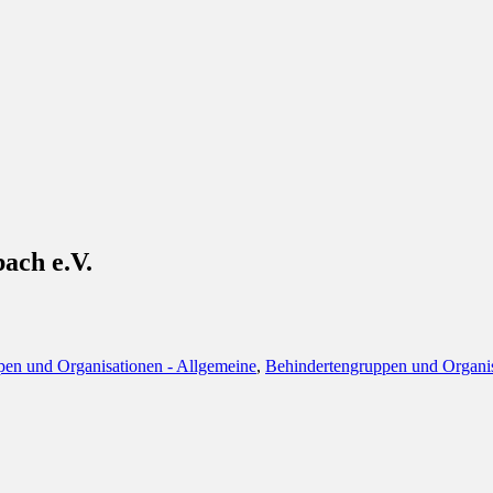
enbank
bach e.V.
pen und Organisationen - Allgemeine
,
Behindertengruppen und Organis