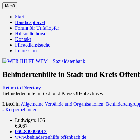
Zum
Menü
Inhalt
Behörden Verbände Organisationen
WER HILFT WEM – Sozialdat
springen
Start
Handicaptravel
Forum für Unfallopfer
Hilfsmittelbörse
Kontakt
Pflegedienstsuche
Impressum
Behindertenhilfe in Stadt und Kreis Offen
Return to Directory
Behindertenhilfe in Stadt und Kreis Offenbach e.V.
Listed in
Allgemeine Verbände und Organisationen
,
Behindertengrup
- Körperbehindert
Ludwigstr. 136
63067
069-809096912
www.behindertenhilfe-offenbach.de