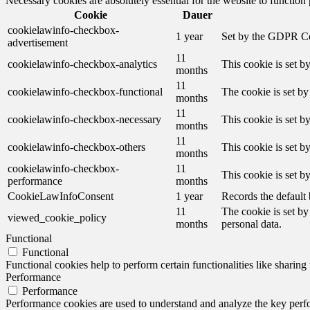
Necessary cookies are absolutely essential for the website to function
Cookie
Dauer
cookielawinfo-checkbox-
1 year
Set by the GDPR Cook
advertisement
11
cookielawinfo-checkbox-analytics
This cookie is set b
months
11
cookielawinfo-checkbox-functional
The cookie is set by
months
11
cookielawinfo-checkbox-necessary
This cookie is set b
months
11
cookielawinfo-checkbox-others
This cookie is set b
months
cookielawinfo-checkbox-
11
This cookie is set 
performance
months
CookieLawInfoConsent
1 year
Records the default 
11
The cookie is set by
viewed_cookie_policy
months
personal data.
Functional
Functional
Functional cookies help to perform certain functionalities like sharing 
Performance
Performance
Performance cookies are used to understand and analyze the key perfor