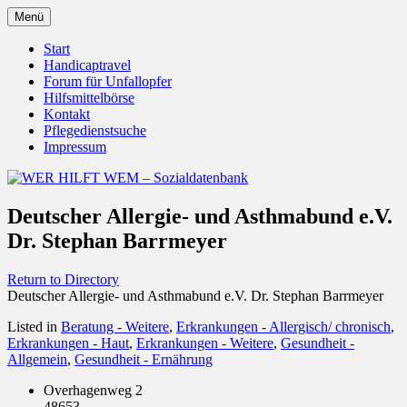
Zum
Menü
Inhalt
Behörden Verbände Organisationen
WER HILFT WEM –
springen
Start
Handicaptravel
Sozialdatenbank
Forum für Unfallopfer
Hilfsmittelbörse
Kontakt
Pflegedienstsuche
Impressum
Deutscher Allergie- und Asthmabund e.V.
Dr. Stephan Barrmeyer
Return to Directory
Deutscher Allergie- und Asthmabund e.V. Dr. Stephan Barrmeyer
Listed in
Beratung - Weitere
,
Erkrankungen - Allergisch/ chronisch
,
Erkrankungen - Haut
,
Erkrankungen - Weitere
,
Gesundheit -
Allgemein
,
Gesundheit - Ernährung
Overhagenweg 2
48653